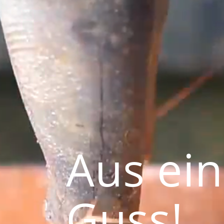
Aus ei
Guss!